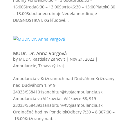
hodiny Pondelok6:30 – 15:00Utorok6:30 –
16:00Streda6:30 – 13:00Štvrtok6:30 – 13:00Piatok6:30
– 13:00SobotaneordinujeNedeľaneordinuje
DIAGNOSTIKA EKG kľudové...
MUDr. Dr. Anna Vargová
by
MUDr. Rastislav Zanovit
|
Nov 21, 2022
|
Ambulancie
,
Trnavský kraj
Ambulancia v Križovanoch nad DudváhomKrižovany
nad Dudváhom 1, 919
24033/5584101sanabitur@tvojaambulancia.sk
Ambulancia vo VlčkovciachVlčkovce 68, 919
23033/5584393sanabitur@tvojaambulancia.sk
Ordinačné hodiny PondelokOdbery 7:30 – 8:307:00 –
16:00Križovany nad...