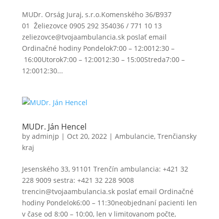
MUDr. Orság Juraj, s.r.o.Komenského 36/B937
01 Želiezovce 0905 292 354036 / 771 10 13
zeliezovce@tvojaambulancia.sk poslať email
Ordinačné hodiny Pondelok7:00 – 12:0012:30 –
16:00Utorok7:00 – 12:0012:30 – 15:00Streda7:00 –
12:0012:30...
MUDr. Ján Hencel
by
adminjp
|
Oct 20, 2022
|
Ambulancie
,
Trenčiansky
kraj
Jesenského 33, 91101 Trenčín ambulancia: +421 32
228 9009 sestra: +421 32 228 9008
trencin@tvojaambulancia.sk poslať email Ordinačné
hodiny Pondelok6:00 – 11:30neobjednaní pacienti len
v čase od 8:00 – 10:00, len v limitovanom počte,