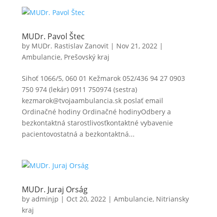
MUDr. Pavol Štec
by
MUDr. Rastislav Zanovit
|
Nov 21, 2022
|
Ambulancie
,
Prešovský kraj
Sihoť 1066/5, 060 01 Kežmarok 052/436 94 27 0903
750 974 (lekár) 0911 750974 (sestra)
kezmarok@tvojaambulancia.sk poslať email
Ordinačné hodiny Ordinačné hodinyOdbery a
bezkontaktná starostlivosťkontaktné vybavenie
pacientovostatná a bezkontaktná...
MUDr. Juraj Orság
by
adminjp
|
Oct 20, 2022
|
Ambulancie
,
Nitriansky
kraj